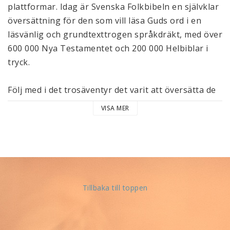
plattformar. Idag är Svenska Folkbibeln en självklar
översättning för den som vill läsa Guds ord i en
läsvänlig och grundtexttrogen språkdräkt, med över
600 000 Nya Testamentet och 200 000 Helbiblar i
tryck.
Följ med i det trosäventyr det varit att översätta de
uråldriga skrifterna till modern och livsnära
VISA MER
svenska. I vår antologi medverkar över tjugo
författare som alla lägger sin bit till berättelsen om
hur vi fick Svenska Folkbibeln.
Hör hur visionen om en grundtexttrogen Bibel tog
form och spred sig, hur det mobiliserades ett team
Tillbaka till toppen
av teologer och språkreferenter som arbetade
1983- 1998 och under revideringen 2005-2015 tills
Folkbibeln var klar och gick i tryck. Ta del av den