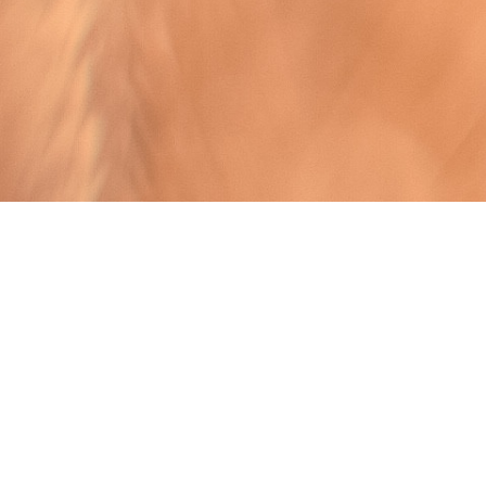
MÄNGDRABATT 3 st 5% rabatt, 5 st 10% rabatt, 10
st 15% rabatt, 25 st 20% rabatt, 50 st 25% rabatt,
100 st 30% rabatt
XP MEDIA
Box 4
247 27 Genarp
info@xpmedia.org
08-741 26 01
Villkor & info
802406-0421