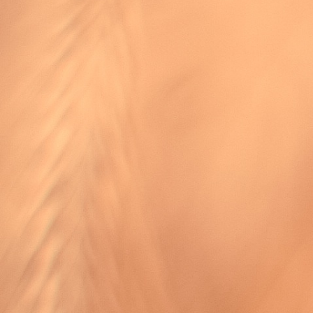
varma arbetsgemenskapen och funderingar kring
översättnings- problem, och glädjen över gå djupt i
Gudsordets grundtext.
Boken berättar om mottagandet i media och gör
utblickar till andra svenska bibelöversättningar och
parallella ”folkbiblar” i våra grannländer. Ett tiotal
kristna ledare beskriver i varsitt kapitel hur de
använder Folkbibeln i sina sammanhang, i predikan
och själavård, i bibelundervisning och
evangelisation.
Vill du veta mer om allt som lett fram till den färdiga
Bibeln i din hand? Läs då Folkets Bibel – Berättelsen
om hur vi fick Svenska Folkbibeln.