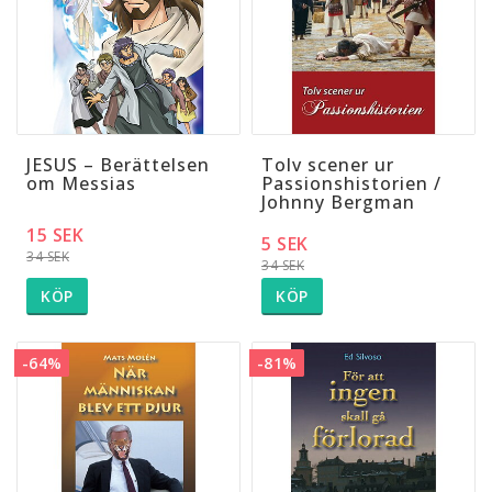
JESUS – Berättelsen
Tolv scener ur
om Messias
Passionshistorien /
Johnny Bergman
15 SEK
5 SEK
34 SEK
34 SEK
KÖP
KÖP
-64%
-81%