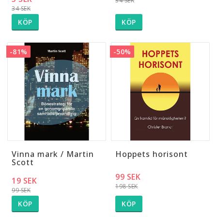
34 SEK
34 SEK
KÖP
KÖP
-81%
-50%
Vinna mark / Martin
Hoppets horisont
Scott
99 SEK
19 SEK
198 SEK
99 SEK
KÖP
KÖP