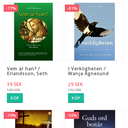
-77%
-81%
Vem är han? /
I Verkligheten /
Erlandsson, Seth
Wanja Agnesund
39 SEK
29 SEK
169 SEK
152 SEK
KÖP
KÖP
-79%
-50%