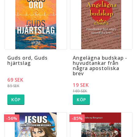
Guds ord, Guds
Angelägna budskap -
hjärtslag
huvudtankar från
några apostoliska
brev
69 SEK
19 SEK
89 SEK
169 SEK
KÖP
KÖP
-56%
-85%