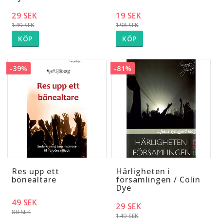
29 SEK
19 SEK
149 SEK
198 SEK
KÖP
KÖP
-39%
-81%
Res upp ett
Härligheten i
bönealtare
församlingen / Colin
Dye
49 SEK
29 SEK
80 SEK
149 SEK