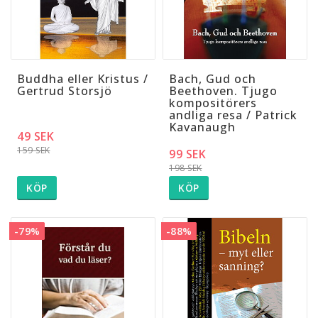
Buddha eller Kristus /
Bach, Gud och
Gertrud Storsjö
Beethoven. Tjugo
kompositörers
andliga resa / Patrick
Kavanaugh
49 SEK
159 SEK
99 SEK
198 SEK
KÖP
KÖP
-79%
-88%