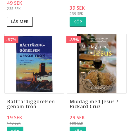
49 SEK
39 SEK
235 SEK
239 SEK
LÄS MER
KÖP
-87%
-85%
Rättfärdiggörelsen
Middag med Jesus /
genom tron
Rickard Cruz
19 SEK
29 SEK
149 SEK
198 SEK