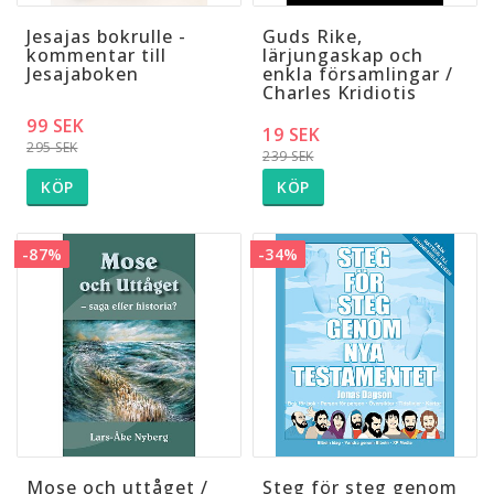
Jesajas bokrulle -
Guds Rike,
kommentar till
lärjungaskap och
Jesajaboken
enkla församlingar /
Charles Kridiotis
99 SEK
19 SEK
295 SEK
239 SEK
KÖP
KÖP
-87%
-34%
Mose och uttåget /
Steg för steg genom