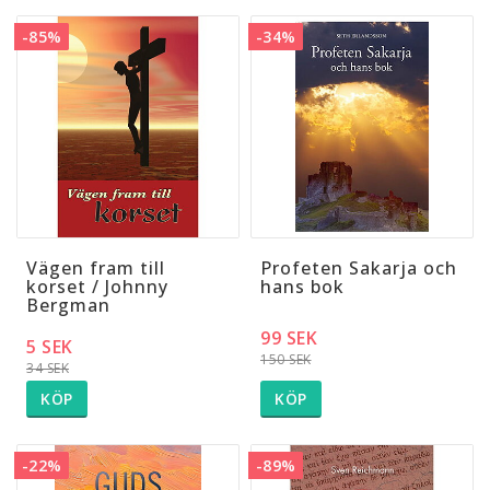
-85%
-34%
Vägen fram till
Profeten Sakarja och
korset / Johnny
hans bok
Bergman
99 SEK
5 SEK
150 SEK
34 SEK
KÖP
KÖP
-22%
-89%