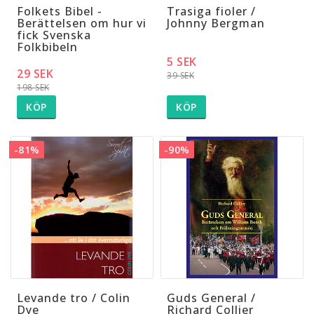
Folkets Bibel -
Trasiga fioler /
Berättelsen om hur vi
Johnny Bergman
fick Svenska
Folkbibeln
5 SEK
29 SEK
39 SEK
198 SEK
KÖP
KÖP
-81%
-90%
Levande tro / Colin
Guds General /
Dye
Richard Collier