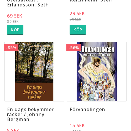
Erlandsson, Seth
29 SEK
69 SEK
80 SEK
89 SEK
KÖP
KÖP
-85%
-56%
En dags bekymmer
Förvandlingen
räcker / Johnny
Bergman
15 SEK
5 SEK