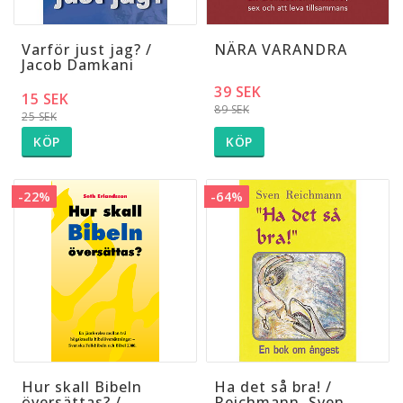
Varför just jag? /
NÄRA VARANDRA
Jacob Damkani
39 SEK
15 SEK
89 SEK
25 SEK
KÖP
KÖP
-22%
-64%
Hur skall Bibeln
Ha det så bra! /
översättas? /
Reichmann, Sven