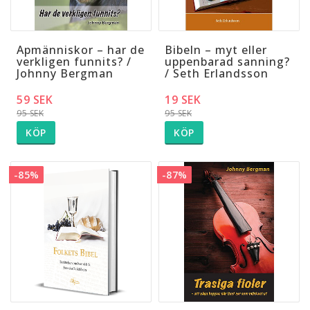
Apmänniskor – har de
Bibeln – myt eller
verkligen funnits? /
uppenbarad sanning?
Johnny Bergman
/ Seth Erlandsson
59 SEK
19 SEK
95 SEK
95 SEK
KÖP
KÖP
-85%
-87%