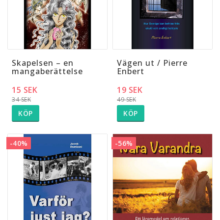
Skapelsen – en
Vägen ut / Pierre
mangaberättelse
Enbert
15 SEK
19 SEK
34 SEK
49 SEK
KÖP
KÖP
-40%
-56%