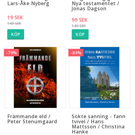
Lars-Åke Nyberg
Nya testamentet /
Jonas Dagson
19 SEK
99 SEK
149 SEK
149 SEK
KÖP
KÖP
-79%
-84%
Främmande eld /
Sökte sanning - fann
Peter Stenumgaard
tvivel / Hans
Mattsson / Christina
Hanke