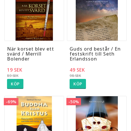
När korset blev ett
Guds ord består / En
svärd / Merrill
festskrift till Seth
Bolender
Erlandsson
19 SEK
49 SEK
89 SEK
98 SEK
KÖP
KÖP
-69%
-50%