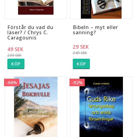
Förstår du vad du
Bibeln – myt eller
läser? / Chrys C.
sanning?
Caragounis
29 SEK
49 SEK
249 SEK
239 SEK
KÖP
KÖP
-66%
-92%