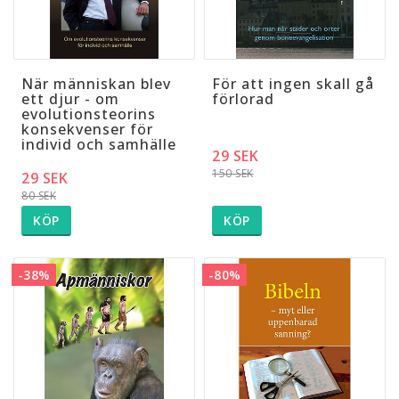
När människan blev
För att ingen skall gå
ett djur - om
förlorad
evolutionsteorins
konsekvenser för
individ och samhälle
29 SEK
150 SEK
29 SEK
80 SEK
KÖP
KÖP
-38%
-80%