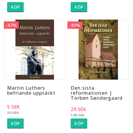
KÖP
KÖP
-87%
-85%
Martin Luthers
Den sista
befriande upptäckt
reformationen |
Torben Søndergaard
5 SEK
29 SEK
39 SEK
198 SEK
KÖP
KÖP