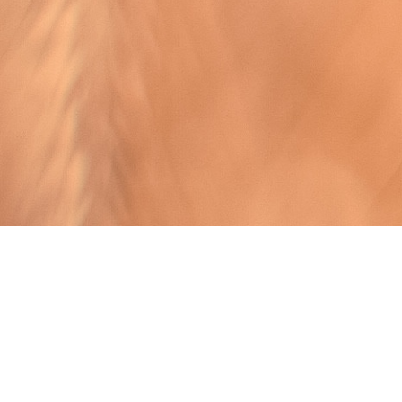
XP MEDIA
Box 4
247 27 Genarp
info@xpmedia.org
08-741 26 01
Villkor & info