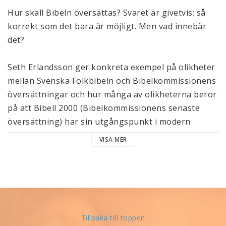
Hur skall Bibeln översättas? Svaret är givetvis: så
korrekt som det bara är möjligt. Men vad innebär
det?
Seth Erlandsson ger konkreta exempel på olikheter
mellan Svenska Folkbibeln och Bibelkommissionens
översättningar och hur många av olikheterna beror
på att Bibell 2000 (Bibelkommissionens senaste
översättning) har sin utgångspunkt i modern
vetenskapssyn på Bibelns tillkomsthistoria. Den
VISA MER
synen ger inget utrymme för profetior i Gamla
Testamentet som får sin verkliga och sakliga
uppfyllelse i det Nya Testamentet. Det leder till att
Nya Testamentets tolkning av Gamla Testamentet
inte kan anses stämma med Gamla Testamentets
ursprungliga innebörd.
Tillbaka till toppen