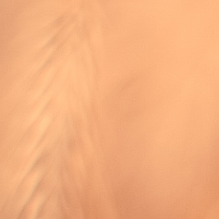
Jämförelserna görs främst mellan ställen i Första
Mosebok, Jesaja, Psaltaren och Ordspråksboken.
Seth Erlandsson är docent i Gamla Testamentets
exegetik och en av huvudöversättarna för Svenska
Folkbibeln.