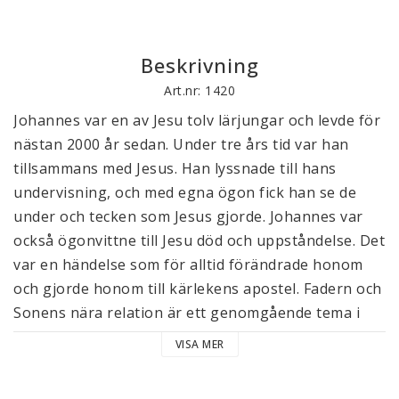
Beskrivning
Art.nr: 1420
Johannes var en av Jesu tolv lärjungar och levde för
nästan 2000 år sedan. Under tre års tid var han
tillsammans med Jesus. Han lyssnade till hans
undervisning, och med egna ögon fick han se de
under och tecken som Jesus gjorde. Johannes var
också ögonvittne till Jesu död och uppståndelse. Det
var en händelse som för alltid förändrade honom
och gjorde honom till kärlekens apostel. Fadern och
Sonens nära relation är ett genomgående tema i
hans berättelse. Själv beskrivs han som den
VISA MER
lärjunge Jesus älskade. Om allt detta berättar han i
sitt evangelium.