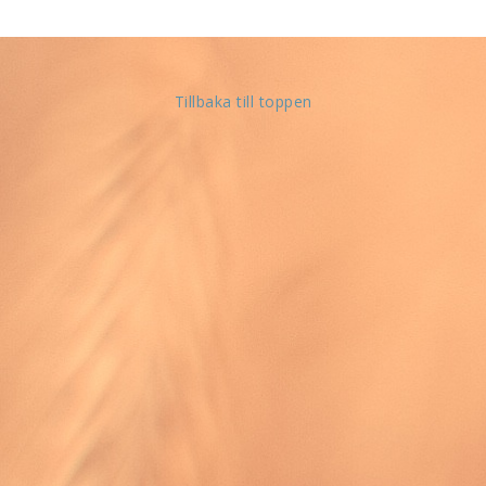
Johannesevangeliet i Svenska Folkbibelns
översättning från 2015. Tryckt i litet format som
lämpar sig väl för utdelning eller bibelstudier.
Tillbaka till toppen